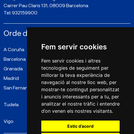
Carrer Pau Claris 131, 08009 Barcelona
Tel:
932159900
Orde de la Companyia de Maria N.S.
Fem servir cookies
A Coruña
Almería
Badalona
Barcelona
Bergara
Cangas
Fem servir cookies i altres
tecnologies de seguiment per
Granada
Irún
Logroño
millorar la teva experiència de
Madrid
Mollet del Vallès
Puente Genil
navegació al nostre lloc web, per
San Fernando
Santiago de
Tarragona
mostrar-te contingut personalitzat
Compostela
i anuncis interessants per a tu, per
analitzar el nostre tràfic i entendre
Tudela
Valladolid (La
Valladolid
d’on venen els nostres visitants.
Enseñanza)
(Lestonnac)
Vigo
Zaragoza
Estic d’acord