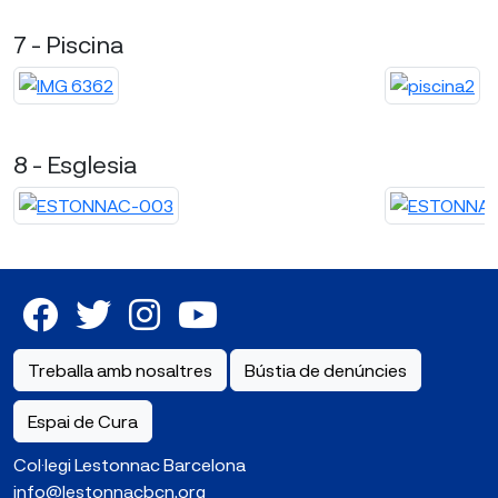
7 - Piscina
8 - Esglesia
Treballa amb nosaltres
Bústia de denúncies
Espai de Cura
Col·legi Lestonnac Barcelona
info@lestonnacbcn.org