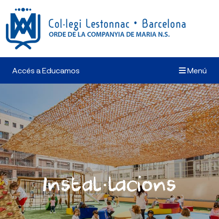
Accés a Educamos
Menú
Instal·lacions